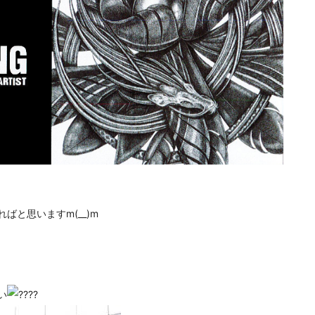
と思いますm(__)m
い