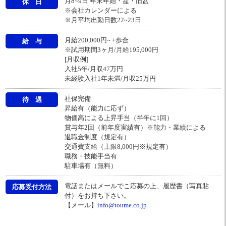
月8~9日 年末年始・盆・旧盆
休 日
※会社カレンダーによる
※月平均出勤日数22~23日
月給200,000円~ +歩合
給 与
※試用期間3ヶ月/月給195,000円
[月収例]
入社5年/月収47万円
未経験入社1年未満/月収25万円
社保完備
待 遇
昇給有（能力に応ず）
物価高による上昇手当（半年に1回）
賞与年2回（前年度実績有）※能力・業績による
退職金制度（規定有）
交通費支給（上限8,000円※規定有）
職務・技能手当有
駐車場有（無料）
電話またはメールでこ応募の上、履歴書（写真貼
応募受付方法
付）をお持ち下さい。
【メール】
info@toume.co.jp